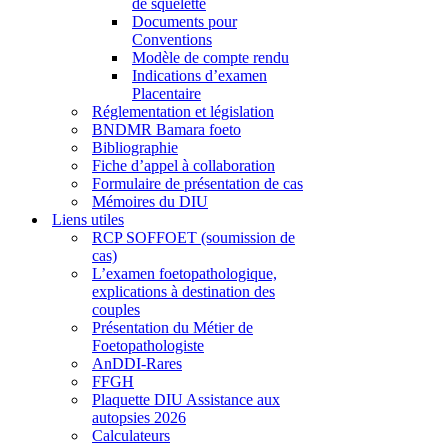
de squelette
Documents pour
Conventions
Modèle de compte rendu
Indications d’examen
Placentaire
Réglementation et législation
BNDMR Bamara foeto
Bibliographie
Fiche d’appel à collaboration
Formulaire de présentation de cas
Mémoires du DIU
Liens utiles
RCP SOFFOET (soumission de
cas)
L’examen foetopathologique,
explications à destination des
couples
Présentation du Métier de
Foetopathologiste
AnDDI-Rares
FFGH
Plaquette DIU Assistance aux
autopsies 2026
Calculateurs