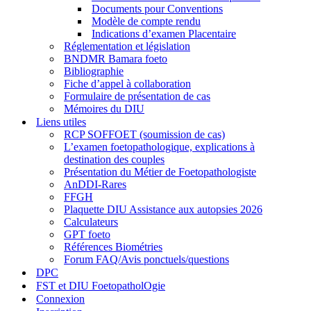
Documents pour Conventions
Modèle de compte rendu
Indications d’examen Placentaire
Réglementation et législation
BNDMR Bamara foeto
Bibliographie
Fiche d’appel à collaboration
Formulaire de présentation de cas
Mémoires du DIU
Liens utiles
RCP SOFFOET (soumission de cas)
L’examen foetopathologique, explications à
destination des couples
Présentation du Métier de Foetopathologiste
AnDDI-Rares
FFGH
Plaquette DIU Assistance aux autopsies 2026
Calculateurs
GPT foeto
Références Biométries
Forum FAQ/Avis ponctuels/questions
DPC
FST et DIU FoetopatholOgie
Connexion