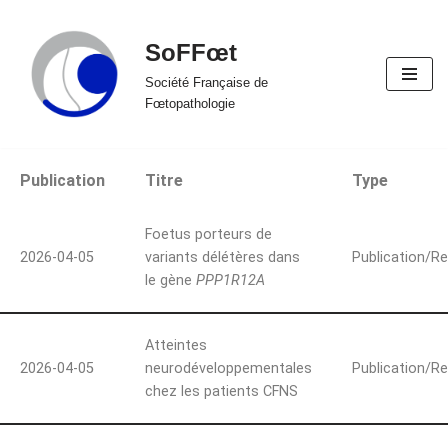
SoFFœt
Aller
au
Société Française de
Fœtopathologie
contenu
Publication
Titre
Type
Foetus porteurs de
2026-04-05
variants délétères dans
Publication/R
le gène
PPP1R12A
Atteintes
2026-04-05
neurodéveloppementales
Publication/R
chez les patients CFNS