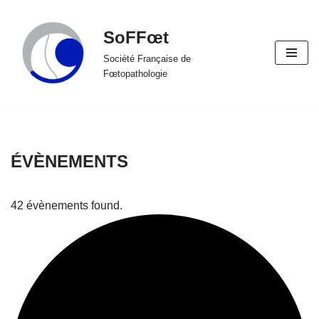
SoFFœt
Aller
au
Société Française de
Fœtopathologie
contenu
ÉVÈNEMENTS
42 évènements found.