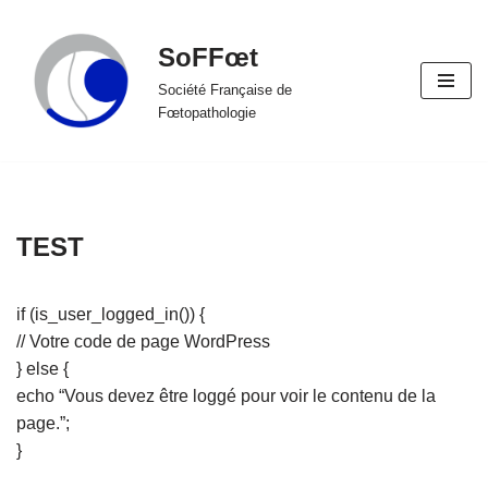
SoFFœt
Aller
au
Société Française de
Fœtopathologie
contenu
TEST
if (is_user_logged_in()) {
// Votre code de page WordPress
} else {
echo “Vous devez être loggé pour voir le contenu de la
page.”;
}