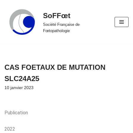
SoFFœt
Aller
au
Société Française de
Fœtopathologie
contenu
CAS FOETAUX DE MUTATION
SLC24A25
10 janvier 2023
Publication
2022