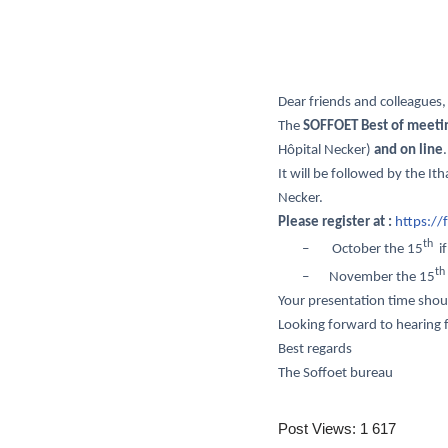
Dear friends and colleagues,
The
SOFFOET Best of meeti
Hôpital Necker)
and on line
.
It will be followed by the I
Necker.
Please register at :
https:/
th
–
October the 15
i
th
–
November the 15
Your presentation time shoul
Looking forward to hearing
Best regards
The Soffoet bureau
Post Views:
1 617