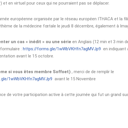
) et en virtuel pour ceux qui ne pourraient pas se déplacer.
journée européenne organisée par le réseau européen ITHACA et la fil
 thème de la médecine fœtale le jeudi 8 décembre, également à Imag
nter un cas « inédit
» ou une série
en Anglais (12 min et 3 min d
 formulaire :
https://forms.gle/1wWbVKHfn7agMVJp9
en indiquant a
entation avant le 15 octobre.
même si vous êtes membre Soffoet)
, merci de de remplir le
ms.gle/1wWbVKHfn7agMVJp9
avant le 15 Novembre
e de votre participation active à cette journée qui fut un grand suc