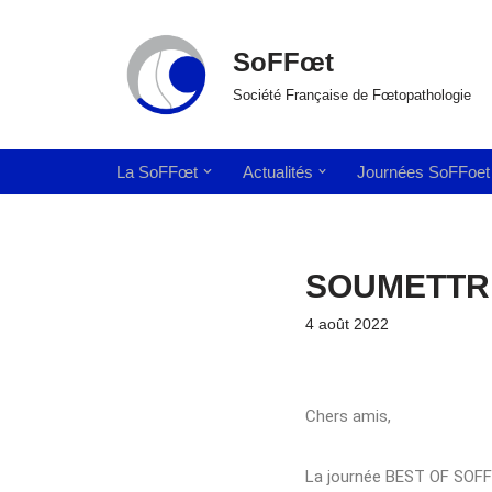
SoFFœt
Aller
au
Société Française de Fœtopathologie
contenu
La SoFFœt
Actualités
Journées SoFFoet
SOUMETTRE
4 août 2022
Chers amis,
La journée BEST OF SOFF