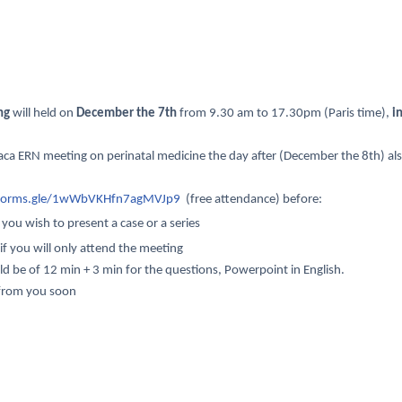
ng
will held on
December the 7th
from 9.30 am to 17.30pm (Paris time),
in
thaca ERN meeting on perinatal medicine the day after (December the 8th) als
/forms.gle/1wWbVKHfn7agMVJp9
(free attendance) before:
f you wish to present a case or a series
if you will only attend the meeting
d be of 12 min + 3 min for the questions, Powerpoint in English.
 from you soon