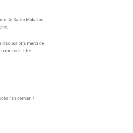
ière de Santé Maladies
ine.
e discussion), merci de
u moins le titre
cès l’an dernier !