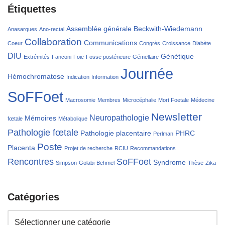
Étiquettes
Assemblée générale
Beckwith-Wiedemann
Anasarques
Ano-rectal
Collaboration
Communications
Coeur
Congrès
Croissance
Diabète
DIU
Génétique
Extrémités
Fanconi
Foie
Fosse postérieure
Gémellaire
Journée
Hémochromatose
Indication
Information
SoFFoet
Macrosomie
Membres
Microcéphalie
Mort Foetale
Médecine
Newsletter
Neuropathologie
Mémoires
fœtale
Métabolique
Pathologie fœtale
Pathologie placentaire
PHRC
Perlman
Poste
Placenta
Projet de recherche
RCIU
Recommandations
Rencontres
SoFFoet
Syndrome
Simpson-Golabi-Behmel
Thèse
Zika
Catégories