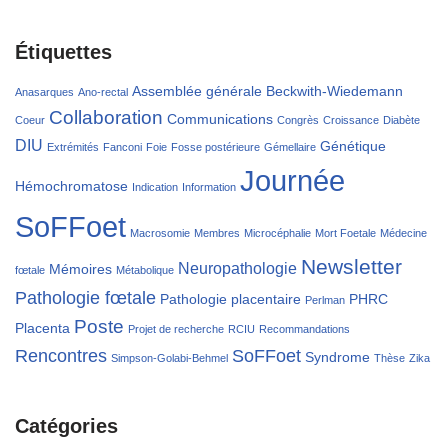
Étiquettes
Assemblée générale
Beckwith-Wiedemann
Anasarques
Ano-rectal
Collaboration
Communications
Coeur
Congrès
Croissance
Diabète
DIU
Génétique
Extrémités
Fanconi
Foie
Fosse postérieure
Gémellaire
Journée
Hémochromatose
Indication
Information
SoFFoet
Macrosomie
Membres
Microcéphalie
Mort Foetale
Médecine
Newsletter
Neuropathologie
Mémoires
fœtale
Métabolique
Pathologie fœtale
Pathologie placentaire
PHRC
Perlman
Poste
Placenta
Projet de recherche
RCIU
Recommandations
Rencontres
SoFFoet
Syndrome
Simpson-Golabi-Behmel
Thèse
Zika
Catégories