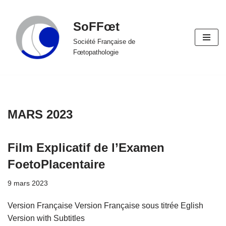
SoFFœt
Aller
au
Société Française de
Fœtopathologie
contenu
MARS 2023
Film Explicatif de l’Examen
FoetoPlacentaire
9 mars 2023
Version Française Version Française sous titrée Eglish
Version with Subtitles