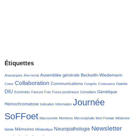
Étiquettes
Assemblée générale
Beckwith-Wiedemann
Anasarques
Ano-rectal
Collaboration
Communications
Coeur
Congrès
Croissance
Diabète
DIU
Génétique
Extrémités
Fanconi
Foie
Fosse postérieure
Gémellaire
Journée
Hémochromatose
Indication
Information
SoFFoet
Macrosomie
Membres
Microcéphalie
Mort Foetale
Médecine
Newsletter
Neuropathologie
Mémoires
fœtale
Métabolique