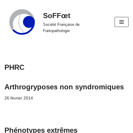
SoFFœt
Aller
au
Société Française de
Fœtopathologie
contenu
PHRC
Arthrogryposes non syndromiques
26 février 2014
Phénotypes extrêmes