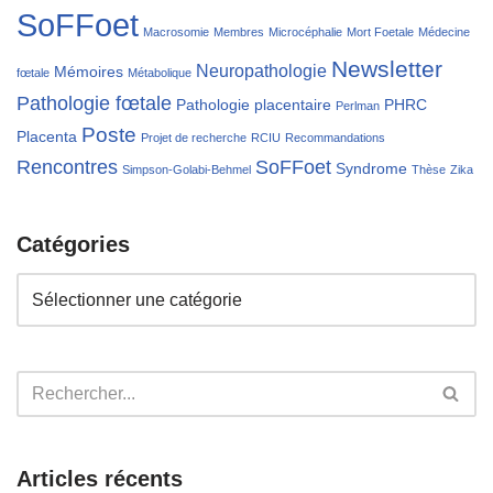
SoFFoet
Macrosomie
Membres
Microcéphalie
Mort Foetale
Médecine
Newsletter
Neuropathologie
Mémoires
fœtale
Métabolique
Pathologie fœtale
Pathologie placentaire
PHRC
Perlman
Poste
Placenta
Projet de recherche
RCIU
Recommandations
Rencontres
SoFFoet
Syndrome
Simpson-Golabi-Behmel
Thèse
Zika
Catégories
Articles récents