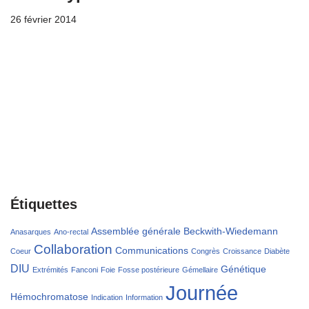
26 février 2014
Étiquettes
Assemblée générale
Beckwith-Wiedemann
Anasarques
Ano-rectal
Collaboration
Communications
Coeur
Congrès
Croissance
Diabète
DIU
Génétique
Extrémités
Fanconi
Foie
Fosse postérieure
Gémellaire
Journée
Hémochromatose
Indication
Information