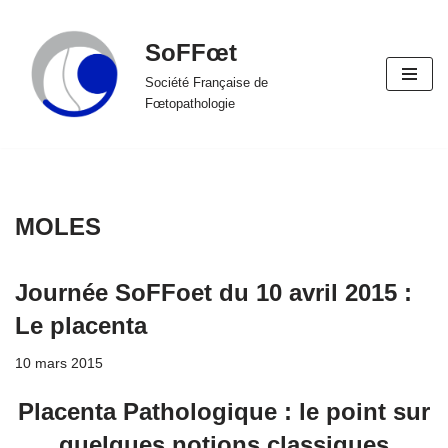
SoFFœt
Aller
au
Société Française de
Fœtopathologie
contenu
MOLES
Journée SoFFoet du 10 avril 2015 :
Le placenta
10 mars 2015
Placenta Pathologique : le point sur
quelques notions classiques