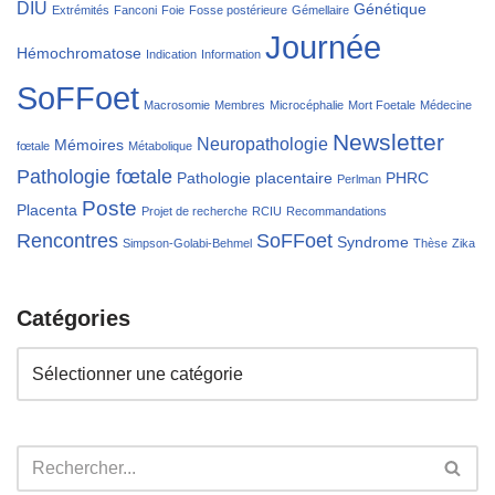
DIU
Génétique
Extrémités
Fanconi
Foie
Fosse postérieure
Gémellaire
Journée
Hémochromatose
Indication
Information
SoFFoet
Macrosomie
Membres
Microcéphalie
Mort Foetale
Médecine
Newsletter
Neuropathologie
Mémoires
fœtale
Métabolique
Pathologie fœtale
Pathologie placentaire
PHRC
Perlman
Poste
Placenta
Projet de recherche
RCIU
Recommandations
Rencontres
SoFFoet
Syndrome
Simpson-Golabi-Behmel
Thèse
Zika
Catégories