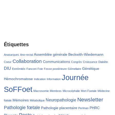
Étiquettes
Assemblée générale
Beckwith-Wiedemann
Anasarques
Ano-rectal
Collaboration
Communications
Coeur
Congrès
Croissance
Diabète
DIU
Génétique
Extrémités
Fanconi
Foie
Fosse postérieure
Gémellaire
Journée
Hémochromatose
Indication
Information
SoFFoet
Macrosomie
Membres
Microcéphalie
Mort Foetale
Médecine
Newsletter
Neuropathologie
Mémoires
fœtale
Métabolique
Pathologie fœtale
Pathologie placentaire
PHRC
Perlman
Poste