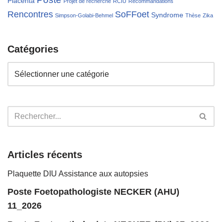
Placenta
Projet de recherche
RCIU
Recommandations
Rencontres
SoFFoet
Syndrome
Simpson-Golabi-Behmel
Thèse
Zika
Catégories
Articles récents
Plaquette DIU Assistance aux autopsies
Poste Foetopathologiste NECKER (AHU)
11_2026