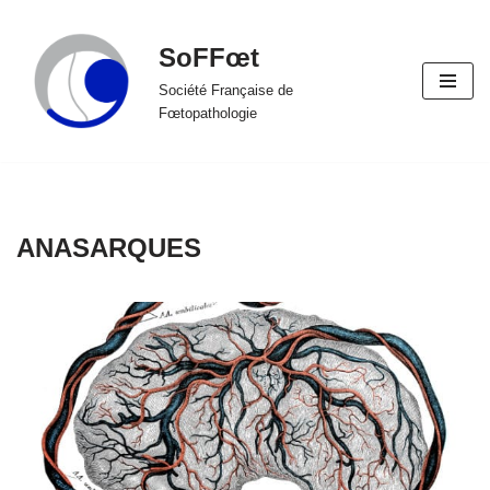
SoFFœt
Aller
au
Société Française de
Fœtopathologie
contenu
ANASARQUES