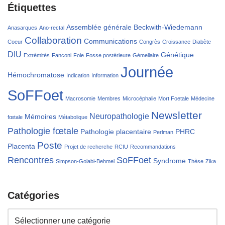
Étiquettes
Assemblée générale
Beckwith-Wiedemann
Anasarques
Ano-rectal
Collaboration
Communications
Coeur
Congrès
Croissance
Diabète
DIU
Génétique
Extrémités
Fanconi
Foie
Fosse postérieure
Gémellaire
Journée
Hémochromatose
Indication
Information
SoFFoet
Macrosomie
Membres
Microcéphalie
Mort Foetale
Médecine
Newsletter
Neuropathologie
Mémoires
fœtale
Métabolique
Pathologie fœtale
Pathologie placentaire
PHRC
Perlman
Poste
Placenta
Projet de recherche
RCIU
Recommandations
Rencontres
SoFFoet
Syndrome
Simpson-Golabi-Behmel
Thèse
Zika
Catégories